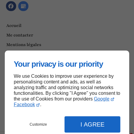
Accueil
Me contacter
Mentions légales
Plan du site
Your privacy is our priority
We use Cookies to improve user experience by
Haut de page
personalising content and ads, as well as
analyzing traffic and optimizing social networks
functionalities. By clicking "I Agree" you consent to
the use of Cookies from our providers
Google
Facebook
.
I AGREE
Customize